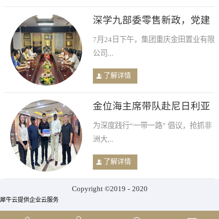
深学九部委零售新政，党建
引领纾困商户｜集团重庆公
7月24日下午，集团重庆金田置业有限
司党总支组织常态化党建学
公司...
习
了解详情
金位海主席带队赴尼日利亚
开展商务考察
为深度践行“一带一路” 倡议，抢抓非
洲大...
了解详情
Copyright ©2019 - 2020
犀牛云提供企业云服务