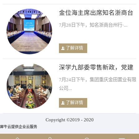
金位海主席出席知名浙商台
州行·助力台州高质量发展座
7月28日下午，知名浙商台州行·...
谈会举行
了解详情
深学九部委零售新政，党建
引领纾困商户｜集团重庆公
7月24日下午，集团重庆金田置业有限
司党总支组织常态化党建学
公司...
习
了解详情
Copyright ©2019 - 2020
犀牛云提供企业云服务