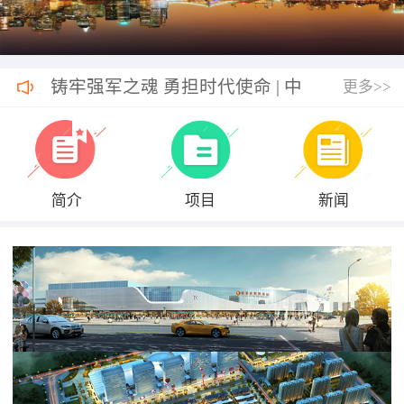
铸牢强军之魂 勇担时代使命 | 中
更多>>
共金田阳光投资集团党委召开庆
祝建军99周年专题学习会
简介
项目
新闻