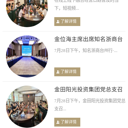
在线上线下融合经营日趋普及的当
下，短视频...
了解详情
金位海主席出席知名浙商台
州行·助力台州高质量发展座
7月28日下午，知名浙商台州行·...
谈会举行
了解详情
金田阳光投资集团党总支召
开党员学习扩大会
7月28日下午，金田阳光投资集团党总
支召...
了解详情