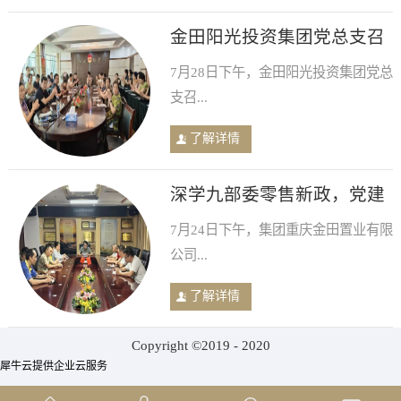
金田阳光投资集团党总支召
开党员学习扩大会
7月28日下午，金田阳光投资集团党总
支召...
了解详情
深学九部委零售新政，党建
引领纾困商户｜集团重庆公
7月24日下午，集团重庆金田置业有限
司党总支组织常态化党建学
公司...
习
了解详情
Copyright ©2019 - 2020
犀牛云提供企业云服务