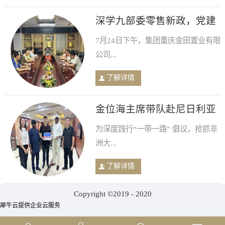
深学九部委零售新政，党建
引领纾困商户｜集团重庆公
7月24日下午，集团重庆金田置业有限
司党总支组织常态化党建学
公司...
习
了解详情
金位海主席带队赴尼日利亚
开展商务考察
为深度践行“一带一路” 倡议，抢抓非
洲大...
了解详情
Copyright ©2019 - 2020
犀牛云提供企业云服务