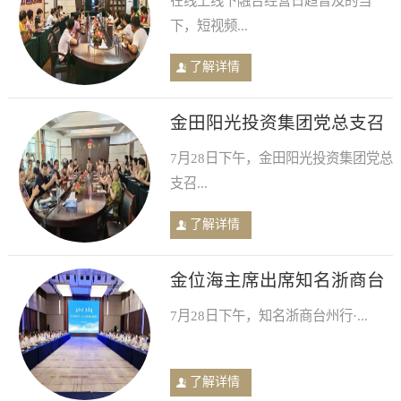
在线上线下融合经营日趋普及的当
下，短视频...
了解详情
金田阳光投资集团党总支召
开党员学习扩大会
7月28日下午，金田阳光投资集团党总
支召...
了解详情
金位海主席出席知名浙商台
州行·助力台州高质量发展座
7月28日下午，知名浙商台州行·...
谈会举行
了解详情