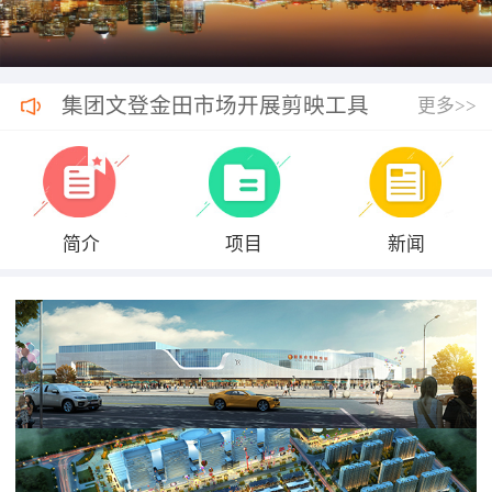
集团文登金田市场开展剪映工具
更多>>
实操公益培训
简介
项目
新闻