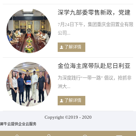
深学九部委零售新政，党建
引领纾困商户｜集团重庆公
7月24日下午，集团重庆金田置业有限
司党总支组织常态化党建学
公司...
习
了解详情
金位海主席带队赴尼日利亚
开展商务考察
为深度践行“一带一路” 倡议，抢抓非
洲大...
了解详情
Copyright ©2019 - 2020
犀牛云提供企业云服务