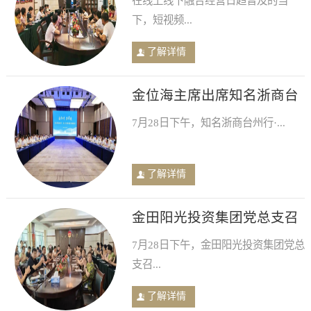
在线上线下融合经营日趋普及的当
下，短视频...
了解详情
金位海主席出席知名浙商台
州行·助力台州高质量发展座
7月28日下午，知名浙商台州行·...
谈会举行
了解详情
金田阳光投资集团党总支召
开党员学习扩大会
7月28日下午，金田阳光投资集团党总
支召...
了解详情