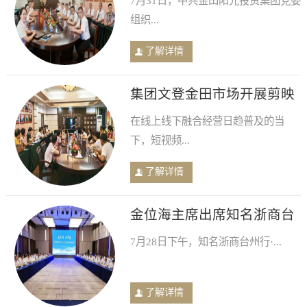
7月31日，中共金田阳光投资集团党委
召开庆祝建军99周年专题学
组织...
习会
了解详情
集团文登金田市场开展剪映
工具实操公益培训
在线上线下融合经营日趋普及的当
下，短视频...
了解详情
金位海主席出席知名浙商台
州行·助力台州高质量发展座
7月28日下午，知名浙商台州行·...
谈会举行
了解详情