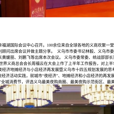
市幸福湖国际会议中心召开。100余位来自全球各地的义商欢聚
别顾问出席会议并做主题分享。 义乌市市委书记林毅、义乌市
长黄媛丽、刘鹏飞等出席本次会议。 义乌市委常委、统战部部长
世界义商总会会长周福云在大会上作了上半年工作报告，对上半年
夜经济地摊经济与小店经济再发展暨义乌市十四五规划发展的思考
夜经济活动实践，就城市“夜经济”、地摊经济和小店经济的再发
”全城消费节，评选义乌最美夜购商圈、最美夜购示范街区、最美夜