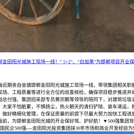
田阳光城施工现场一线！“ 5+2”、“白加黑”为邯郸项目开业
期亲自坐镇邯郸金田阳光城施工现场一线，带领集团相关职能部门负
工现场、工程质量等进行全方位的巡查核检，确保项目稳步推进并
副总付强、集团招采部专员黄宗鹏等领导的陪同下，对建筑垃圾
。大家不怕脏累，不惧扬尘，热火朝天的清扫铲除、装车清运，
，做好精细化管理，在保证质量的前提下尽最大努力加快工程进
，为邯郸金田阳光城的开业保好驾、护好航！▼500强集团背书
民企500强----金田阳光投资集团挟30年市场和商业开发经验