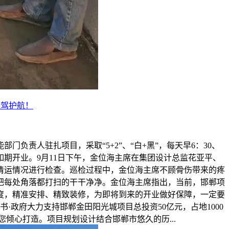
保驾护航！
责人驻扎项目，采取“5+2”、“白+黑”，每天早6：30、
如期开业。9月11日下午，金位海主席在集团设计总监花亚平、
清运情况进行检查。巡检过程中，金位海主席不顾骨伤带来的疼
把每处角落都打扫的干干净净。金位海主席指出，当前，邯郸项
度，精准安排、精致装修，为即将到来的开业做好保障，一定要
·政府大力支持邯郸金田阳光城项目总投资50亿元，占地1000
为您倾心打造。项目规划设计结合邯郸市悠久的历...