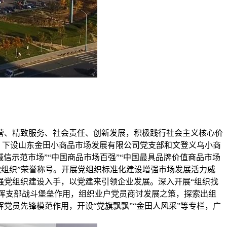
营、精致服务、社会责任、创新发展，积极践行社会主义核心价
，下设山东金田小商品市场发展有限公司党支部和文登义乌小商
信示范市场”“中国商品市场百强”“中国最具品牌价值商品市场
层党组织”荣誉称号。开展党组织标准化建设增强市场发展活力威
强党组织建设入手，以党建来引领企业发展。深入开展“组织找
发挥支部战斗堡垒作用，组织业户党员商讨发展之策，探索出组
员先锋模范作用，开设“党旗飘飘”“金田人风采”等专栏，广