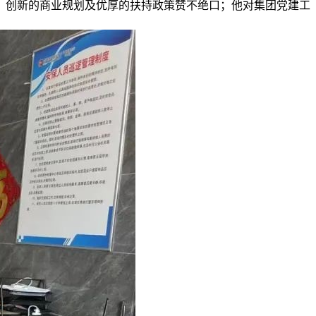
、创新的商业规划及优厚的扶持政策赞不绝口；他对集团党建工