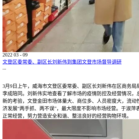
2022
03
-
09
文登区委常委、副区长刘新伟到集团文登市场督导调研
...
3月9日上午，威海市文登区委常委、副区长刘新伟在区商务
李成陪同。刘新伟实地查看了解市场的疫情防控及经营情况，
新的考验，文登金田市场体量大、商位多、人员密度大，流动
济发展“两手抓、两不误”，最大限度不影响市场经营。于淑
正常经营，努力营造安全和谐、整洁良好的经营购物环境。