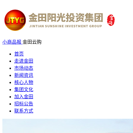
小商品报
金田云购
首页
走进金田
市场动态
新闻资讯
核心人物
集团文化
加入金田
招标公告
联系方式