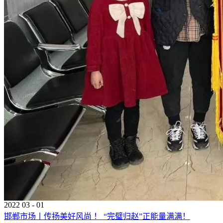
2022
03
-
01
邯郸市场丨传扬美好风尚 ！ “完璧归赵”正能量满满！