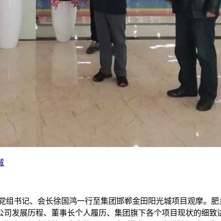
城
贸促会党组书记、会长徐国鸿一行至集团邯郸金田阳光城项目观摩。
公司发展历程、董事长个人履历、集团旗下各个项目现状的细致