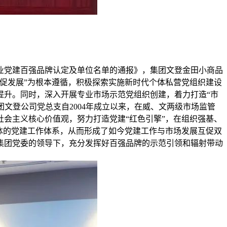
行业党建百强品牌认定及单位名单的通报》，集团文登金田小商品
促发展”为根本遵循，积极探索实施新时代个体私营党组织建设
提升。同时，深入开展专业市场示范党组织创建，着力打造“市
团文登公司党总支自2004年成立以来，在威、文两级市场监管
会主义核心价值观，努力打造党建“红色引擎”，在组织强基、
体的党建工作体系，从而形成了如今党建工作与市场发展互促双
集团党委的领导下，充分发挥好百强品牌的示范引领和辐射带动