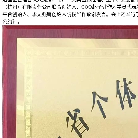
（杭州）有限责任公司联合创始人、COO赵子健作为学员代表
平台创始人、求是强鹰创始人阮俊华作致谢发言。会上还举行了
公约》。...