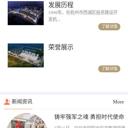
发展历程
1998年，在杭州市西湖区投资建设开
发杭...
了解详情
荣誉展示
了解详情
新闻资讯
More
铸牢强军之魂 勇担时代使命
| 中共金田阳光投资集团党委