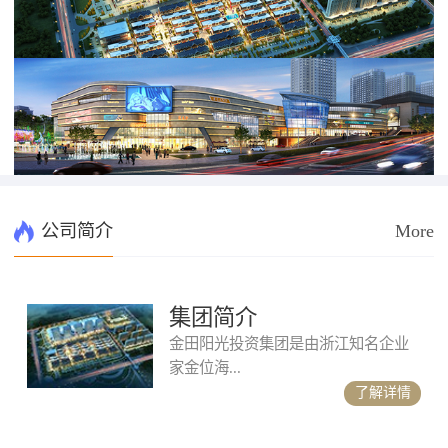
公司简介
More
集团简介
金田阳光投资集团是由浙江知名企业
家金位海...
了解详情
...