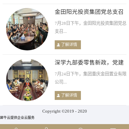
金田阳光投资集团党总支召
开党员学习扩大会
7月28日下午，金田阳光投资集团党总
支召...
了解详情
深学九部委零售新政，党建
引领纾困商户｜集团重庆公
7月24日下午，集团重庆金田置业有限
司党总支组织常态化党建学
公司...
习
了解详情
Copyright ©2019 - 2020
犀牛云提供企业云服务