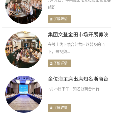
7月31日，中共金田阳光投资集团党委
召开庆祝建军99周年专题学
组织...
习会
了解详情
集团文登金田市场开展剪映
工具实操公益培训
在线上线下融合经营日趋普及的当
下，短视频...
了解详情
金位海主席出席知名浙商台
州行·助力台州高质量发展座
7月28日下午，知名浙商台州行·...
谈会举行
了解详情