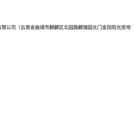
地产开发有限公司（云南省曲靖市麒麟区北园路麟瑞园北门金田阳光房地