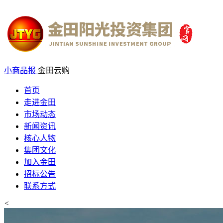
小商品报
金田云购
首页
走进金田
市场动态
新闻资讯
核心人物
集团文化
加入金田
招标公告
联系方式
<