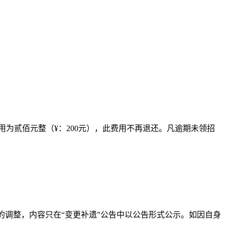
为贰佰元整（¥：200元），此费用不再退还。凡逾期未领招
的调整，内容只在“变更补遗”公告中以公告形式公示。如因自身