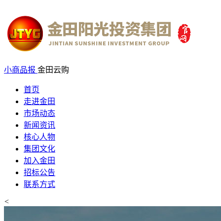
小商品报
金田云购
首页
走进金田
市场动态
新闻资讯
核心人物
集团文化
加入金田
招标公告
联系方式
<