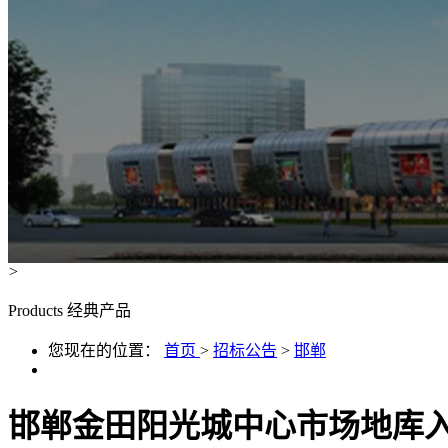
>
Products
经典产品
您现在的位置：
首页
>
招标公告
>
邯郸
邯郸金田阳光城中心市场地库