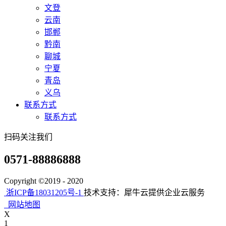
文登
云南
邯郸
黔南
聊城
宁夏
青岛
义乌
联系方式
联系方式
扫码关注我们
0571-88886888
Copyright ©2019 - 2020
浙ICP备18031205号-1
技术支持：犀牛云提供企业云服务
网站地图
X
1