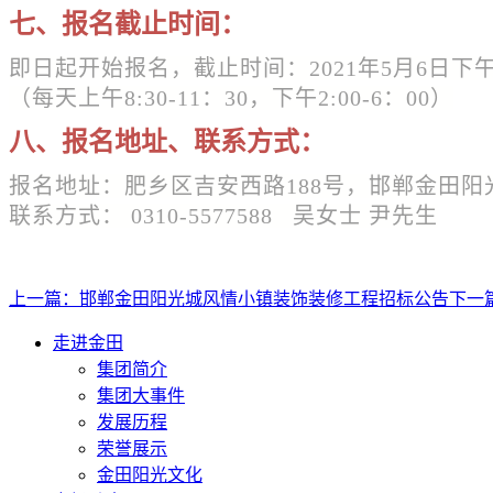
七、报名截止时间：
即日起开始报名，截止时间：
2021年5月6日下午
（每天上午
8:30-11：30，下午2:00-6：00）
八、报名地址、联系方式：
报名地址：肥乡区吉安西路
188号，邯郸金田
联系方式：
0310-5577588 吴女士 尹先生
上一篇：
邯郸金田阳光城风情小镇装饰装修工程招标公告
下一
走进金田
集团简介
集团大事件
发展历程
荣誉展示
金田阳光文化