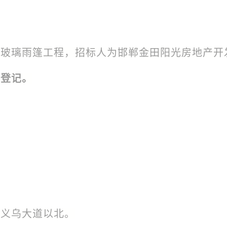
口玻璃雨篷工程
，
招标人为邯郸金田阳光房地产开
业登记。
程
，义乌大道以北。