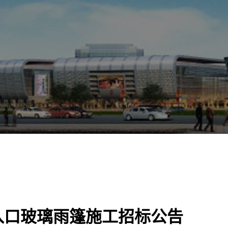
入口玻璃雨篷施工招标公告