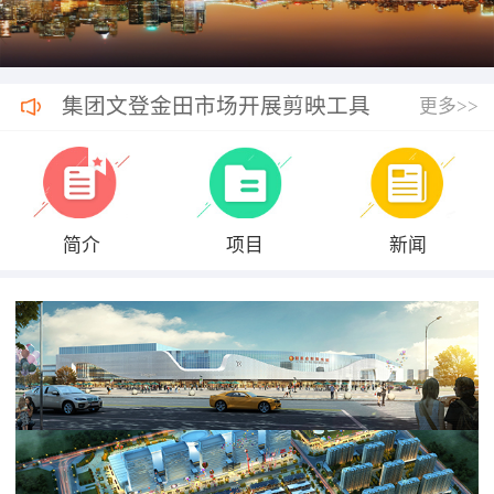
集团文登金田市场开展剪映工具
更多>>
实操公益培训
简介
项目
新闻