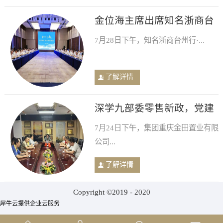
金位海主席出席知名浙商台
州行·助力台州高质量发展座
7月28日下午，知名浙商台州行·...
谈会举行
了解详情
深学九部委零售新政，党建
引领纾困商户｜集团重庆公
7月24日下午，集团重庆金田置业有限
司党总支组织常态化党建学
公司...
习
了解详情
Copyright ©2019 - 2020
犀牛云提供企业云服务