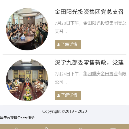
金田阳光投资集团党总支召
开党员学习扩大会
7月28日下午，金田阳光投资集团党总
支召...
了解详情
深学九部委零售新政，党建
引领纾困商户｜集团重庆公
7月24日下午，集团重庆金田置业有限
司党总支组织常态化党建学
公司...
习
了解详情
Copyright ©2019 - 2020
犀牛云提供企业云服务