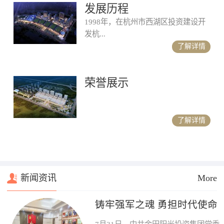
发展历程
1998年，在杭州市西湖区投资建设开
发杭...
了解详情
荣誉展示
了解详情
新闻资讯
More
铸牢强军之魂 勇担时代使命
| 中共金田阳光投资集团党委