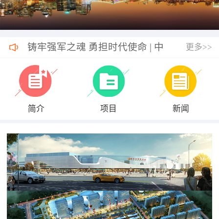
铸牢强军之魂 勇担时代使命 | 中
更多>>
共金田阳光投资集团党委召开庆
祝建军99周年专题学习会
简介
项目
新闻