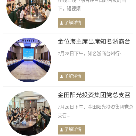
在线上线下融合经营日趋普及的当
下，短视频...
了解详情
金位海主席出席知名浙商台
州行·助力台州高质量发展座
7月28日下午，知名浙商台州行·...
谈会举行
了解详情
金田阳光投资集团党总支召
开党员学习扩大会
7月28日下午，金田阳光投资集团党总
支召...
了解详情