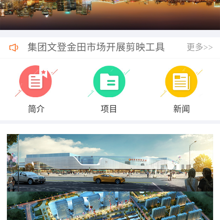
集团文登金田市场开展剪映工具
更多>>
实操公益培训
简介
项目
新闻