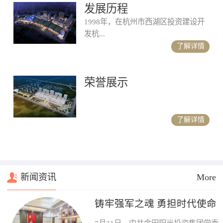
发展历程
1998年，在杭州市西湖区投资建设开
发杭...
了解详情
荣誉展示
了解详情
新闻资讯
More
铸牢强军之魂 勇担时代使命
| 中共金田阳光投资集团党委