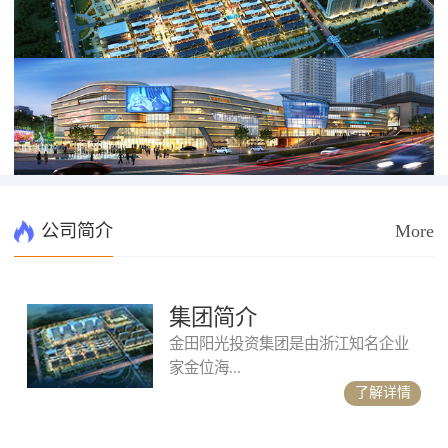
公司简介
More
集团简介
金田阳光投资集团是由浙江知名企业
家金位海...
了解详情
...