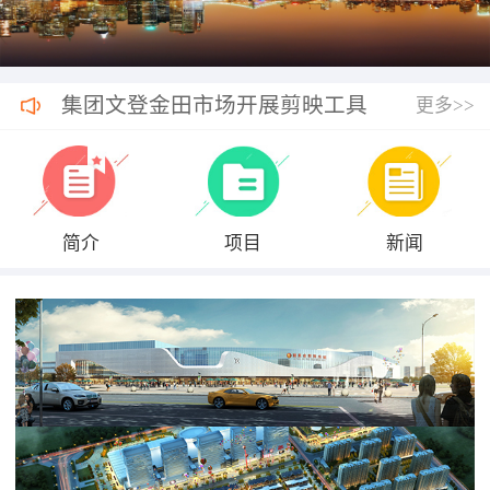
集团文登金田市场开展剪映工具
更多>>
实操公益培训
简介
项目
新闻