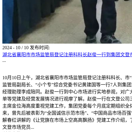
2024
-
10
/
10
发布时间:
湖北省襄阳市市场监管局登记注册科科长赵俊一行到集团文登
...
10月10日上午，湖北省襄阳市市场监管局登记注册科科长、
监管局副局长、“小个专”综合党委书记黄建国等一行7人到集
经理助理李成陪同。赵俊一行到中心市场进行实地参观，对广
单等党建及经营发展情况进行观摩了解。赵俊一行在文登公司
主席金位海高度重视党建工作，集团党委每个月底定期组织全体
来，曾先后被表彰为“全国诚信示范市场”、“中国商品市场百强
解春红讲解的《让党旗在市场上空高高飘扬》党建工作介绍，
文登市场党员...