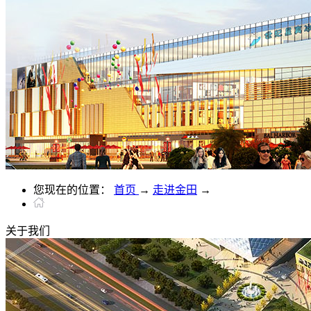
您现在的位置：
首页
→
走进金田
→
关于
我们