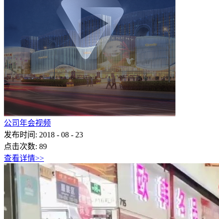
公司年会视频
发布时间:
2018
-
08
-
23
点击次数:
89
查看详情>>