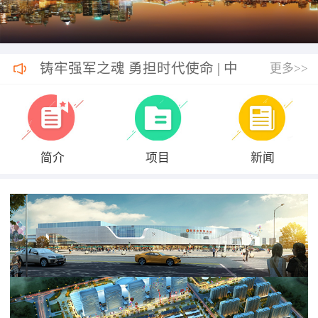
铸牢强军之魂 勇担时代使命 | 中
更多>>
共金田阳光投资集团党委召开庆
祝建军99周年专题学习会
简介
项目
新闻