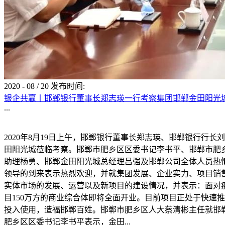
2020
-
08
/
20
发布时间:
银企共赢丨邯郸银行董事长郑志瑛一行考察集团邯郸金田阳光
...
2020年8月19日上午，邯郸银行董事长郑志瑛、邯郸银行
田阳光城莅临考察。邯郸市肥乡区区委书记李书平、邯郸市肥
助理杨勇、邯郸金田阳光城总经理吕强及邯郸公司全体人员热
领导的到来表示热烈欢迎，并就集团发展、企业实力、项目销
实体市场的发展、运营以及新项目的建设情况，并表示：面对
目150万方的商业综合体即将全面开业。目前项目正处于快速
投入使用，造福邯郸百姓。邯郸市肥乡区人大蔡清彬主任就邯
肥乡区区委书记李书平表示，金田...