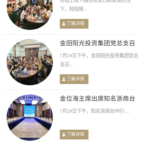
在线上线下融合经营日趋普及的当
下，短视频...
了解详情
金田阳光投资集团党总支召
开党员学习扩大会
7月28日下午，金田阳光投资集团党总
支召...
了解详情
金位海主席出席知名浙商台
州行·助力台州高质量发展座
7月28日下午，知名浙商台州行·...
谈会举行
了解详情