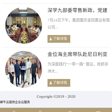
深学九部委零售新政，党建
引领纾困商户｜集团重庆公
7月24日下午，集团重庆金田置业有限
司党总支组织常态化党建学
公司...
习
了解详情
金位海主席带队赴尼日利亚
开展商务考察
为深度践行“一带一路” 倡议，抢抓非
洲大...
了解详情
Copyright ©2019 - 2020
犀牛云提供企业云服务