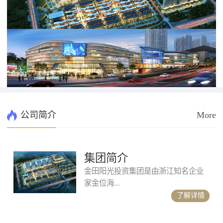
公司简介
More
集团简介
金田阳光投资集团是由浙江知名企业
家金位海...
了解详情
...