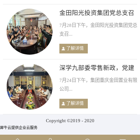
金田阳光投资集团党总支召
开党员学习扩大会
7月28日下午，金田阳光投资集团党总
支召...
了解详情
深学九部委零售新政，党建
引领纾困商户｜集团重庆公
7月24日下午，集团重庆金田置业有限
司党总支组织常态化党建学
公司...
习
了解详情
Copyright ©2019 - 2020
犀牛云提供企业云服务