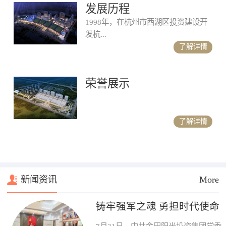
发展历程
1998年，在杭州市西湖区投资建设开
发杭...
了解详情
荣誉展示
了解详情
新闻资讯
More
铸牢强军之魂 勇担时代使命
| 中共金田阳光投资集团党委