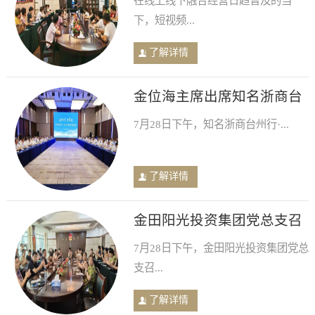
在线上线下融合经营日趋普及的当
下，短视频...
了解详情
金位海主席出席知名浙商台
州行·助力台州高质量发展座
7月28日下午，知名浙商台州行·...
谈会举行
了解详情
金田阳光投资集团党总支召
开党员学习扩大会
7月28日下午，金田阳光投资集团党总
支召...
了解详情