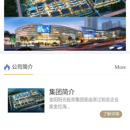
公司简介
More
集团简介
金田阳光投资集团是由浙江知名企业
家金位海...
了解详情
...