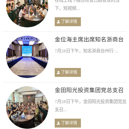
在线上线下融合经营日趋普及的当
下，短视频...
了解详情
金位海主席出席知名浙商台
州行·助力台州高质量发展座
7月28日下午，知名浙商台州行·...
谈会举行
了解详情
金田阳光投资集团党总支召
开党员学习扩大会
7月28日下午，金田阳光投资集团党总
支召...
了解详情