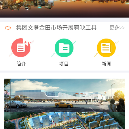
集团文登金田市场开展剪映工具
更多>>
实操公益培训
简介
项目
新闻