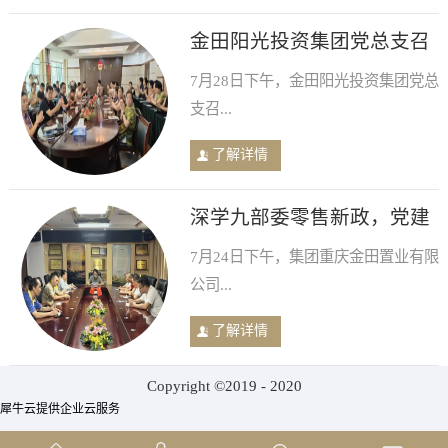
金田阳光投资集团党总支召
开党员学习扩大会
7月28日下午，金田阳光投资集团党总
支召...
了解详情
深学九部委零售新政，党建
引领纾困商户｜集团重庆公
7月24日下午，集团重庆金田置业有限
司党总支组织常态化党建学
公司...
习
了解详情
Copyright ©2019 - 2020
犀牛云提供企业云服务