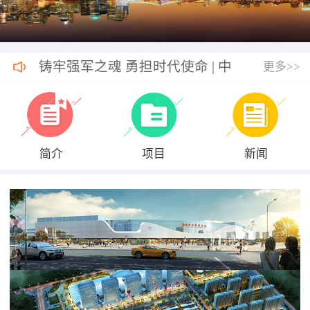
铸牢强军之魂 勇担时代使命 | 中
更多>>
共金田阳光投资集团党委召开庆
祝建军99周年专题学习会
简介
项目
新闻