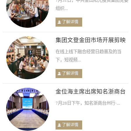
7月31日，中共金田阳光投资集团党委
召开庆祝建军99周年专题学
组织...
习会
了解详情
集团文登金田市场开展剪映
工具实操公益培训
在线上线下融合经营日趋普及的当
下，短视频...
了解详情
金位海主席出席知名浙商台
州行·助力台州高质量发展座
7月28日下午，知名浙商台州行·...
谈会举行
了解详情