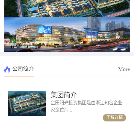
公司简介
More
集团简介
金田阳光投资集团是由浙江知名企业
家金位海...
了解详情
...