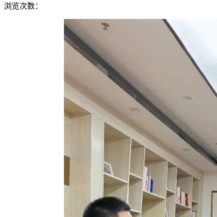
浏览次数：