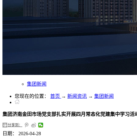
集团新闻
您现在的位置：
首页
→
新闻资讯
→
集团新闻
集团济南金田市场党支部扎实开展四月常态化党建集中学习活
分享到：
日期：
2026-04-28