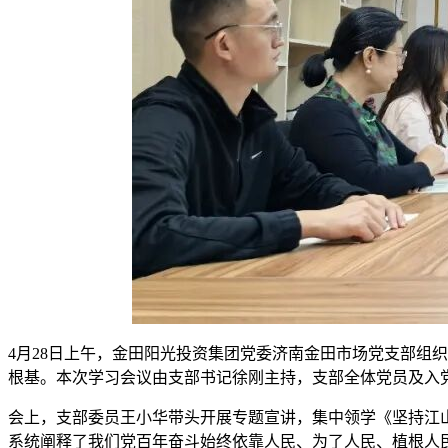
4月28日上午，
金田阳光投资集团
党委济南金田市场党支部组织
根基。本次学习会议由支部书记徐刚主持，支部全体党员及入
会上，支部委员王小华带头开展专题宣讲，集中领学《坚持江
系统阐释了我们党百年奋斗始终依靠人民、为了人民、植根人