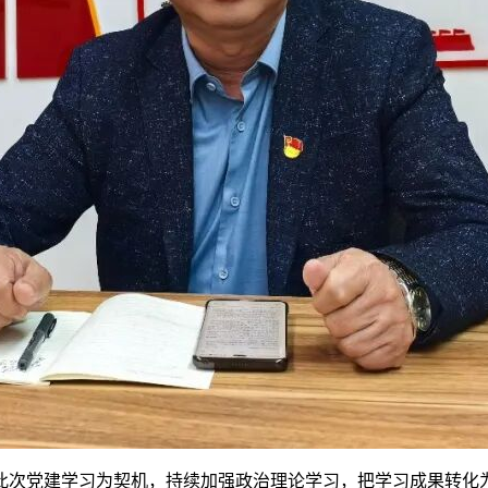
此次党建学习为契机，持续加强政治理论学习，把学习成果转化