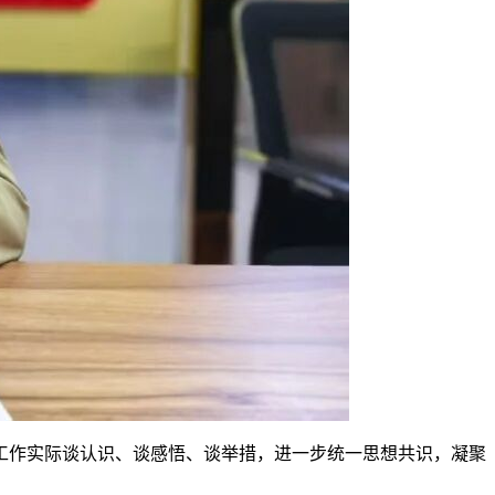
工作实际谈认识、谈感悟、谈举措，进一步统一思想共识，凝聚