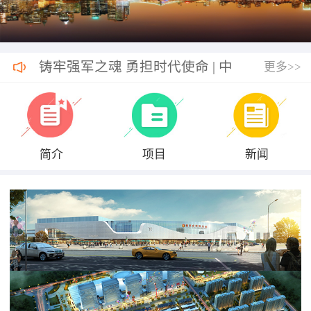
铸牢强军之魂 勇担时代使命 | 中
更多>>
共金田阳光投资集团党委召开庆
祝建军99周年专题学习会
简介
项目
新闻