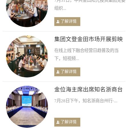
7月31日，中共金田阳光投资集团党委
召开庆祝建军99周年专题学
组织...
习会
了解详情
集团文登金田市场开展剪映
工具实操公益培训
在线上线下融合经营日趋普及的当
下，短视频...
了解详情
金位海主席出席知名浙商台
州行·助力台州高质量发展座
7月28日下午，知名浙商台州行·...
谈会举行
了解详情