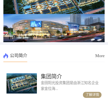
公司简介
More
集团简介
金田阳光投资集团是由浙江知名企业
家金位海...
了解详情
...