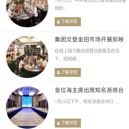
7月31日，中共金田阳光投资集团党委
召开庆祝建军99周年专题学
组织...
习会
了解详情
集团文登金田市场开展剪映
工具实操公益培训
在线上线下融合经营日趋普及的当
下，短视频...
了解详情
金位海主席出席知名浙商台
州行·助力台州高质量发展座
7月28日下午，知名浙商台州行·...
谈会举行
了解详情