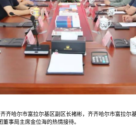
波，齐齐哈尔市富拉尔基区副区长褚彬，齐齐哈尔市富拉尔
团董事局主席金位海的热情接待。