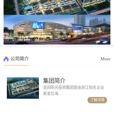
公司简介
More
集团简介
金田阳光投资集团是由浙江知名企业
家金位海...
了解详情
...