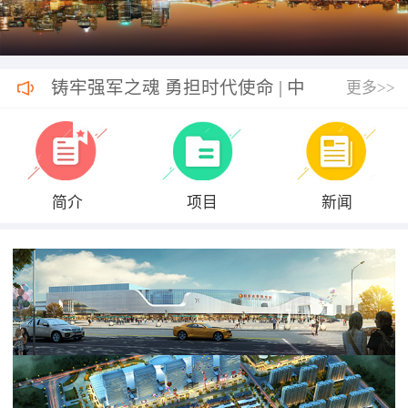
铸牢强军之魂 勇担时代使命 | 中
更多>>
共金田阳光投资集团党委召开庆
祝建军99周年专题学习会
简介
项目
新闻