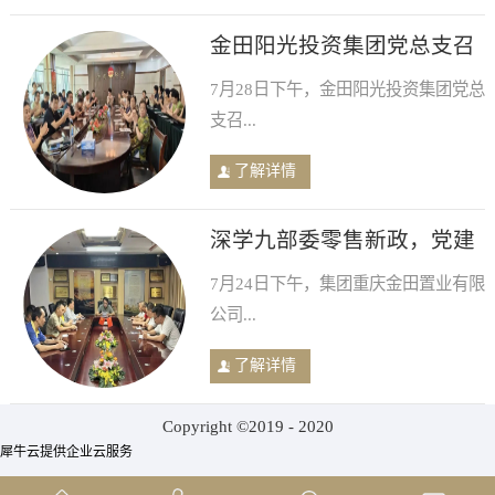
金田阳光投资集团党总支召
开党员学习扩大会
7月28日下午，金田阳光投资集团党总
支召...
了解详情
深学九部委零售新政，党建
引领纾困商户｜集团重庆公
7月24日下午，集团重庆金田置业有限
司党总支组织常态化党建学
公司...
习
了解详情
Copyright ©2019 - 2020
犀牛云提供企业云服务