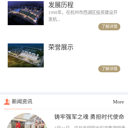
发展历程
1998年，在杭州市西湖区投资建设开
发杭...
了解详情
荣誉展示
了解详情
新闻资讯
More
铸牢强军之魂 勇担时代使命
| 中共金田阳光投资集团党委