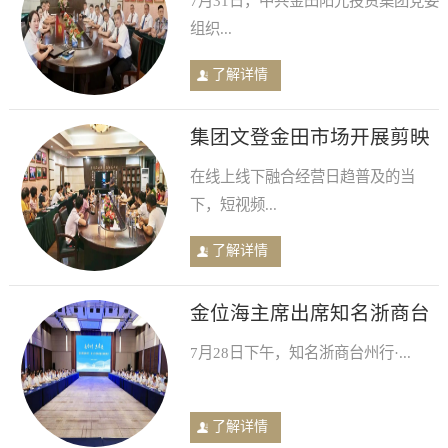
7月31日，中共金田阳光投资集团党委
召开庆祝建军99周年专题学
组织...
习会
了解详情
集团文登金田市场开展剪映
工具实操公益培训
在线上线下融合经营日趋普及的当
下，短视频...
了解详情
金位海主席出席知名浙商台
州行·助力台州高质量发展座
7月28日下午，知名浙商台州行·...
谈会举行
了解详情