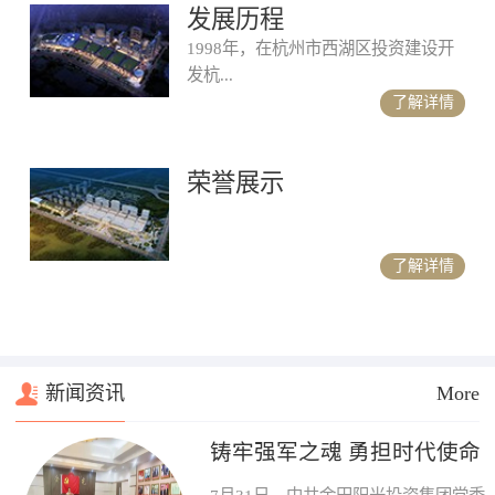
发展历程
1998年，在杭州市西湖区投资建设开
发杭...
了解详情
荣誉展示
了解详情
新闻资讯
More
铸牢强军之魂 勇担时代使命
| 中共金田阳光投资集团党委