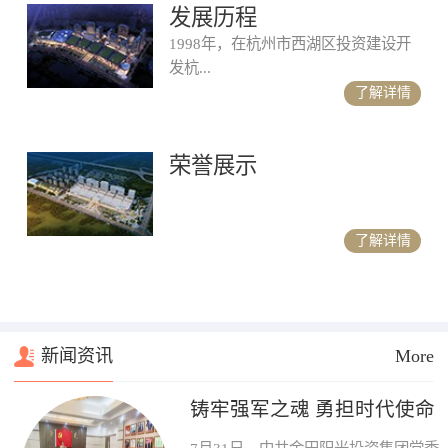
发展历程
1998年，在杭州市西湖区投资建设开
发杭...
了解详情
荣誉展示
了解详情
新闻资讯
More
铸牢强军之魂 勇担时代使命
| 中共金田阳光投资集团党委