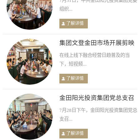
7月31日，中共金田阳光投资集团党委
召开庆祝建军99周年专题学
组织...
习会
了解详情
集团文登金田市场开展剪映
工具实操公益培训
在线上线下融合经营日趋普及的当
下，短视频...
了解详情
金田阳光投资集团党总支召
开党员学习扩大会
7月28日下午，金田阳光投资集团党总
支召...
了解详情