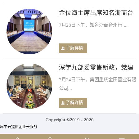
金位海主席出席知名浙商台
州行·助力台州高质量发展座
7月28日下午，知名浙商台州行·...
谈会举行
了解详情
深学九部委零售新政，党建
引领纾困商户｜集团重庆公
7月24日下午，集团重庆金田置业有限
司党总支组织常态化党建学
公司...
习
了解详情
Copyright ©2019 - 2020
犀牛云提供企业云服务