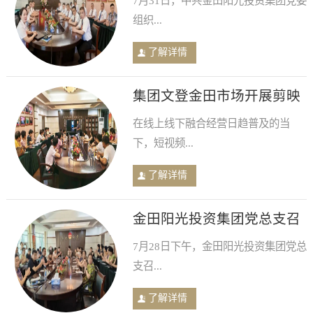
7月31日，中共金田阳光投资集团党委
召开庆祝建军99周年专题学
组织...
习会
了解详情
集团文登金田市场开展剪映
工具实操公益培训
在线上线下融合经营日趋普及的当
下，短视频...
了解详情
金田阳光投资集团党总支召
开党员学习扩大会
7月28日下午，金田阳光投资集团党总
支召...
了解详情