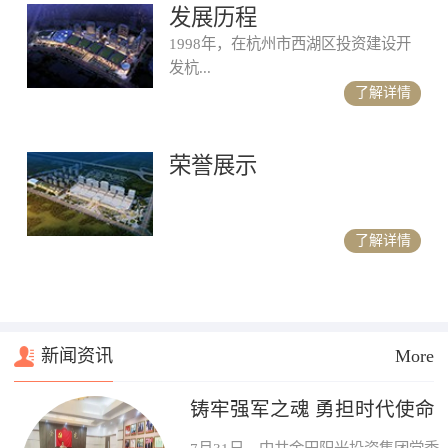
发展历程
1998年，在杭州市西湖区投资建设开
发杭...
了解详情
荣誉展示
了解详情
新闻资讯
More
铸牢强军之魂 勇担时代使命
| 中共金田阳光投资集团党委