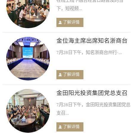
在线上线下融合经营日趋普及的当
下，短视频...
了解详情
金位海主席出席知名浙商台
州行·助力台州高质量发展座
7月28日下午，知名浙商台州行·...
谈会举行
了解详情
金田阳光投资集团党总支召
开党员学习扩大会
7月28日下午，金田阳光投资集团党总
支召...
了解详情