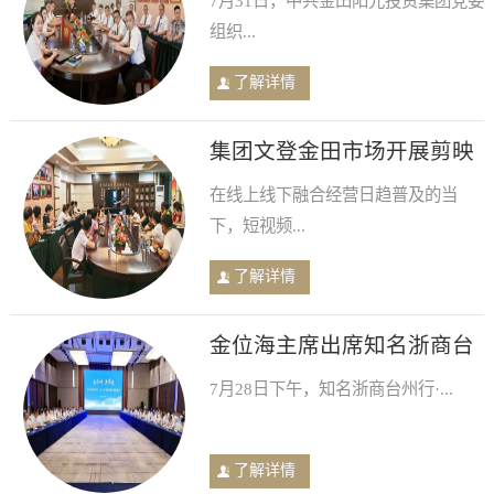
7月31日，中共金田阳光投资集团党委
召开庆祝建军99周年专题学
组织...
习会
了解详情
集团文登金田市场开展剪映
工具实操公益培训
在线上线下融合经营日趋普及的当
下，短视频...
了解详情
金位海主席出席知名浙商台
州行·助力台州高质量发展座
7月28日下午，知名浙商台州行·...
谈会举行
了解详情