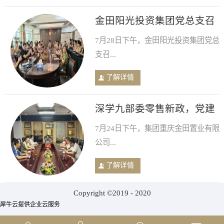
金田阳光投资集团党总支召
开党员学习扩大会
7月28日下午，金田阳光投资集团党总
支召...
了解详情
深学九部委零售新政，党建
引领纾困商户｜集团重庆公
7月24日下午，集团重庆金田置业有限
司党总支组织常态化党建学
公司...
习
了解详情
Copyright ©2019 - 2020
犀牛云提供企业云服务