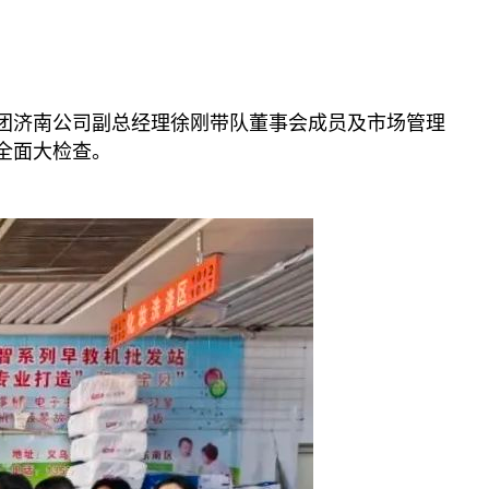
集团济南公司副总经理徐刚带队董事会成员及市场管理
全面大检查。