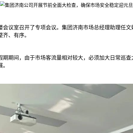
楼会议室召开了专项会议。集团济南市场总经理助理任文
整齐、有序。
假期期间，由于市场客流量相对较大，必须加大日常巡查
展。