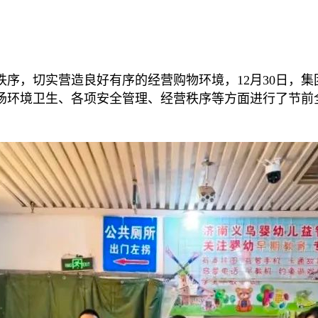
序，切实营造良好有序的经营购物环境，12月30日，
场环境卫生、各项安全管理、经营秩序等方面进行了节前