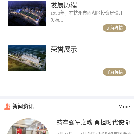
发展历程
1998年，在杭州市西湖区投资建设开
发杭...
了解详情
荣誉展示
了解详情
新闻资讯
More
铸牢强军之魂 勇担时代使命
| 中共金田阳光投资集团党委