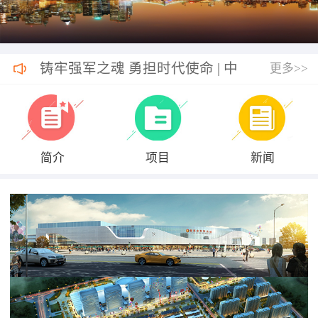
铸牢强军之魂 勇担时代使命 | 中
更多>>
共金田阳光投资集团党委召开庆
祝建军99周年专题学习会
简介
项目
新闻