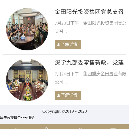
金田阳光投资集团党总支召
开党员学习扩大会
7月28日下午，金田阳光投资集团党总
支召...
了解详情
深学九部委零售新政，党建
引领纾困商户｜集团重庆公
7月24日下午，集团重庆金田置业有限
司党总支组织常态化党建学
公司...
习
了解详情
Copyright ©2019 - 2020
犀牛云提供企业云服务