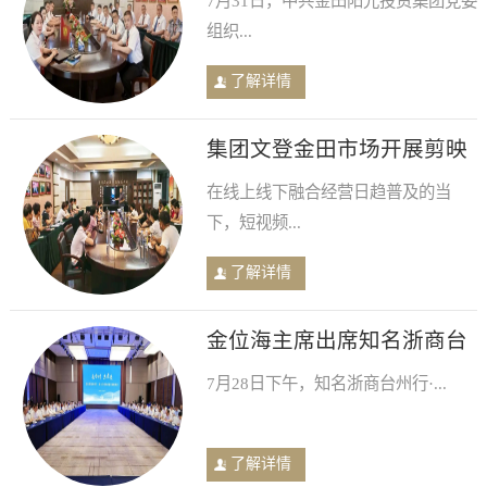
7月31日，中共金田阳光投资集团党委
召开庆祝建军99周年专题学
组织...
习会
了解详情
集团文登金田市场开展剪映
工具实操公益培训
在线上线下融合经营日趋普及的当
下，短视频...
了解详情
金位海主席出席知名浙商台
州行·助力台州高质量发展座
7月28日下午，知名浙商台州行·...
谈会举行
了解详情