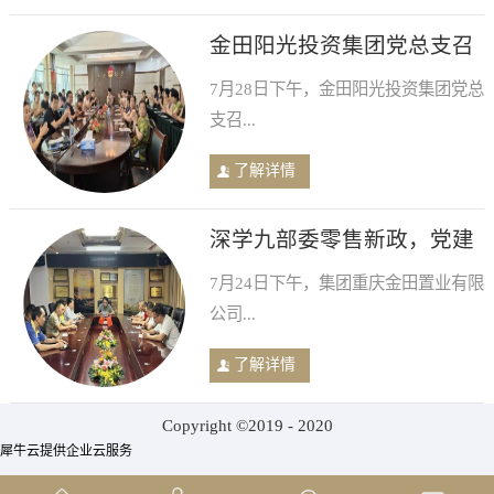
金田阳光投资集团党总支召
开党员学习扩大会
7月28日下午，金田阳光投资集团党总
支召...
了解详情
深学九部委零售新政，党建
引领纾困商户｜集团重庆公
7月24日下午，集团重庆金田置业有限
司党总支组织常态化党建学
公司...
习
了解详情
Copyright ©2019 - 2020
犀牛云提供企业云服务