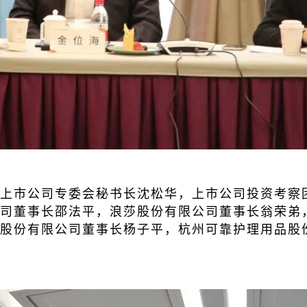
上市公司专委会秘书长沈松华，上市公司投资考察
司董事长邵法平，浪莎股份有限公司董事长翁荣弟
股份有限公司董事长杨子平，杭州可靠护理用品股