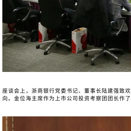
座谈会上，浙商银行党委书记、董事长陆建强致欢
向。金位海主席作为上市公司投资考察团团长作了