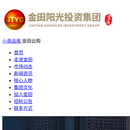
小商品报
金田云购
首页
走进金田
市场动态
新闻资讯
核心人物
集团文化
加入金田
招标公告
联系方式