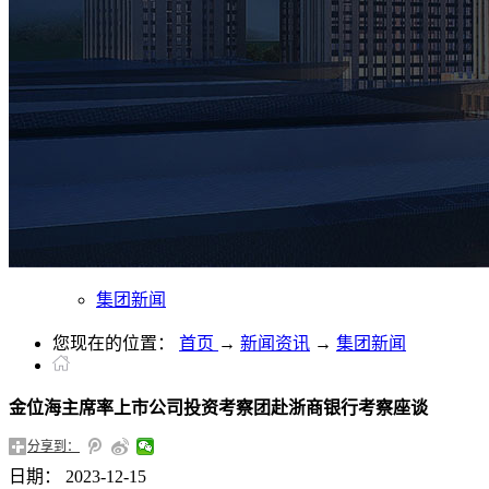
集团新闻
您现在的位置：
首页
→
新闻资讯
→
集团新闻
金位海主席率上市公司投资考察团赴浙商银行考察座谈
分享到：
日期：
2023-12-15