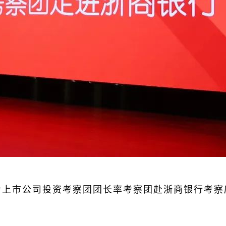
作为上市公司投资考察团团长率考察团赴浙商银行考