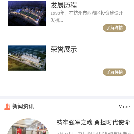
发展历程
1998年，在杭州市西湖区投资建设开
发杭...
了解详情
荣誉展示
了解详情
新闻资讯
More
铸牢强军之魂 勇担时代使命
| 中共金田阳光投资集团党委