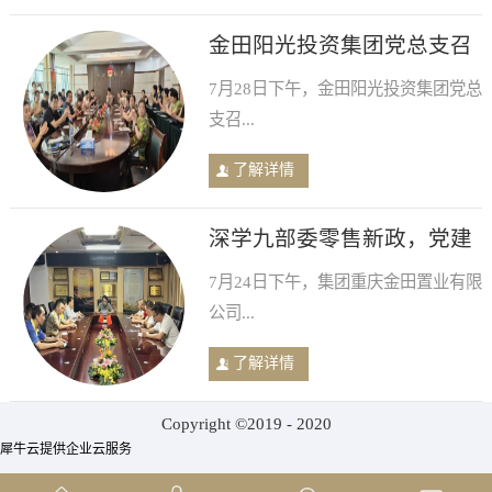
金田阳光投资集团党总支召
开党员学习扩大会
7月28日下午，金田阳光投资集团党总
支召...
了解详情
深学九部委零售新政，党建
引领纾困商户｜集团重庆公
7月24日下午，集团重庆金田置业有限
司党总支组织常态化党建学
公司...
习
了解详情
Copyright ©2019 - 2020
犀牛云提供企业云服务