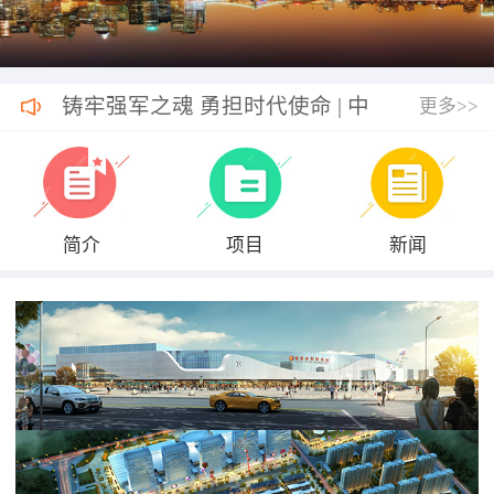
铸牢强军之魂 勇担时代使命 | 中
更多>>
共金田阳光投资集团党委召开庆
祝建军99周年专题学习会
简介
项目
新闻