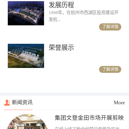
发展历程
1998年，在杭州市西湖区投资建设开
发杭...
了解详情
荣誉展示
了解详情
新闻资讯
More
集团文登金田市场开展剪映
工具实操公益培训