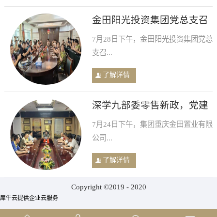
金田阳光投资集团党总支召
开党员学习扩大会
7月28日下午，金田阳光投资集团党总
支召...
了解详情
深学九部委零售新政，党建
引领纾困商户｜集团重庆公
7月24日下午，集团重庆金田置业有限
司党总支组织常态化党建学
公司...
习
了解详情
Copyright ©2019 - 2020
犀牛云提供企业云服务