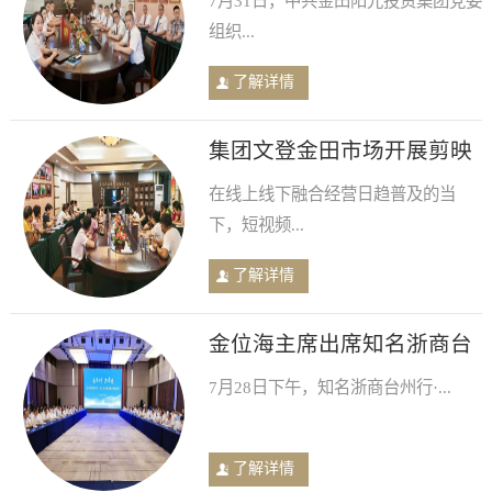
7月31日，中共金田阳光投资集团党委
召开庆祝建军99周年专题学
组织...
习会
了解详情
集团文登金田市场开展剪映
工具实操公益培训
在线上线下融合经营日趋普及的当
下，短视频...
了解详情
金位海主席出席知名浙商台
州行·助力台州高质量发展座
7月28日下午，知名浙商台州行·...
谈会举行
了解详情